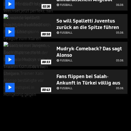

FUSSBALL
06.08.

02:26
So will Spalletti Juventus
zurück an die Spitze führen

FUSSBALL
05.08.

00:50
Mudryk-Comeback? Das sagt
Alonso

FUSSBALL
05.08.

00:33
Fans flippen bei Salah-
Ankunft in Türkei völlig aus

FUSSBALL
05.08.

00:43