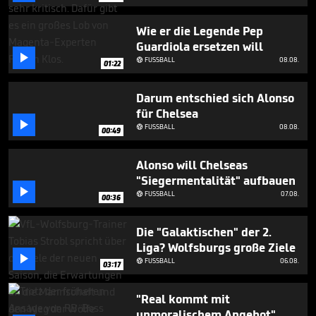
minutes,
0
Wie er die Legende Pep
Guardiola ersetzen will

FUSSBALL
08.08.

01:22
Darum entschied sich Alonso
für Chelsea

FUSSBALL
08.08.

00:49
Alonso will Chelseas
"Siegermentalität" aufbauen

FUSSBALL
07.08.

00:36
Die "Galaktischen" der 2.
Liga? Wolfsburgs große Ziele

FUSSBALL
06.08.

03:17
"Real kommt mit
unmoralischem Angebot"