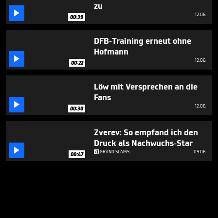
zu

12.06.
00:39
DFB-Training erneut ohne
Hofmann

12.06.
00:22
Löw mit Versprechen an die
Fans

12.06.
00:30
Zverev: So empfand ich den
Druck als Nachwuchs-Star

GRAND SLAMS
09.06.
00:47