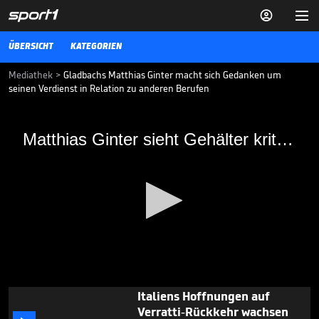


ÜBERSICHT
KATEGORIEN
Mediathek
>
Gladbachs Matthias Ginter macht sich Gedanken um
seinen Verdienst in Relation zu anderen Berufen
Matthias Ginter sieht Gehälter kritisch
Matthias Ginter sieht Gehälter kritisch
Verdienen Fußballer zu viel? Nationalspieler Matthias Ginter meint
ja und begründet auch, weshalb er so denkt.
25.03.18
EM-Aus für Portugals Man-
City-Star

13.06.
00:30
0
Italiens Hoffnungen auf
seconds
Verratti-Rückkehr wachsen
of