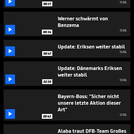

24
13.06.
00:31
seconds
Werner schwärmt von
Benzema

13.06.
00:34
Update: Eriksen weiter stabil

13.06.
00:47
Update: Dänemarks Eriksen
weiter stabil

13.06.
02:30
Bayern-Boss: "Sicher nicht
unsere letzte Aktion dieser
Art"

12.06.
00:43
Alaba traut DFB-Team Großes