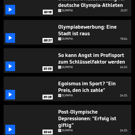
minute,
deutsche Olympia-Athleten
23

OLYMPIA
25.07.
seconds
02:18
Olympiabewerbung: Eine
Stadt ist raus

OLYMPIA
19.04.
00:37
So kann Angst im Profisport
zum Schlüsselfaktor werden

OLYMPIA
24.03.
01:59
Egoismus im Sport? "Ein
Preis, den ich zahle"

OLYMPIA
24.03.
01:38
Post-Olympische
Depressionen: "Erfolg ist
giftig“

OLYMPIA
24.03.
02:45