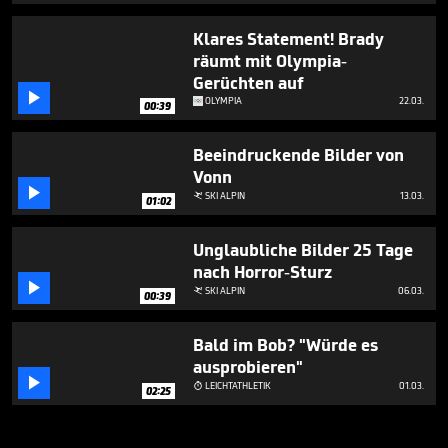
Klares Statement! Brady
räumt mit Olympia-
Gerüchten auf

OLYMPIA
22.03.
00:39
Beeindruckende Bilder von
Vonn

SKI ALPIN
13.03.

01:02
Unglaubliche Bilder 25 Tage
nach Horror-Sturz

SKI ALPIN
06.03.

00:39
Bald im Bob? "Würde es
ausprobieren"

LEICHTATHLETIK
01.03.

02:25