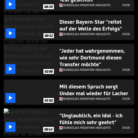
minutes,

BUNDESLIGA MEDIATHEK HIGHLIGHTS
09.08.
38
00:39
seconds
Dieser Bayern-Star "reitet
auf der Welle des Erfolgs"

BUNDESLIGA MEDIATHEK HIGHLIGHTS
09.08.
00:52
"Jeder hat wahrgenommen,
wie sehr Dortmund diesen
Transfer möchte"

BUNDESLIGA MEDIATHEK HIGHLIGHTS
09.08.
02:08
Mit diesem Spruch sorgt
Undav mal wieder für Lacher

BUNDESLIGA MEDIATHEK HIGHLIGHTS
09.08.
03:02
"Unglaublich, ein Idol - ich
fühle mich sehr geehrt"

BUNDESLIGA MEDIATHEK HIGHLIGHTS
09.08.
00:43