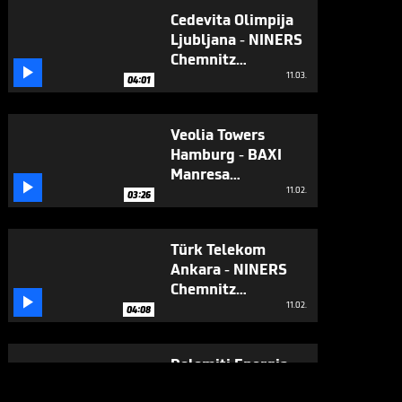
Cedevita Olimpija
Ljubljana - NINERS
Chemnitz

(Highlights)
11.03.
04:01
Veolia Towers
Hamburg - BAXI
Manresa

(Highlights)
11.02.
03:26
Türk Telekom
Ankara - NINERS
Chemnitz

(Highlights)
11.02.
04:08
Dolomiti Energia
Trento -