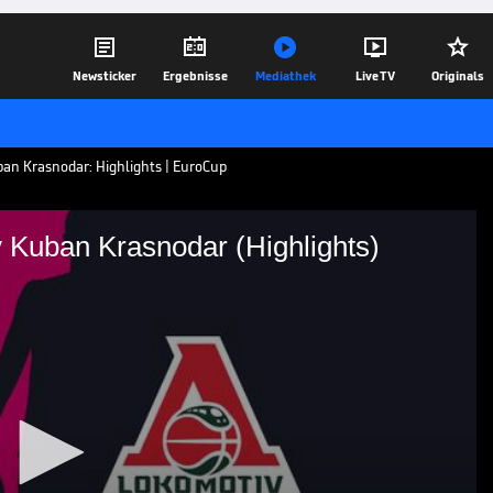





Newsticker
Ergebnisse
Mediathek
Live TV
Originals
n Krasnodar: Highlights | EuroCup
Kuban Krasnodar (Highlights)
okomotiv Kuban Krasnodar
an Krasnodar: Highlights | EuroCup
15.12.21