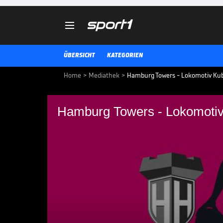

ÜBERSICHT
KATEGORIEN
Home
>
Mediathek
>
Hamburg Towers - Lokomotiv Kuba
Hamburg Towers - Lokomotiv 
Hamburg Towers - L
(Highlights)
Hamburg Towers - Lokomotiv Kub