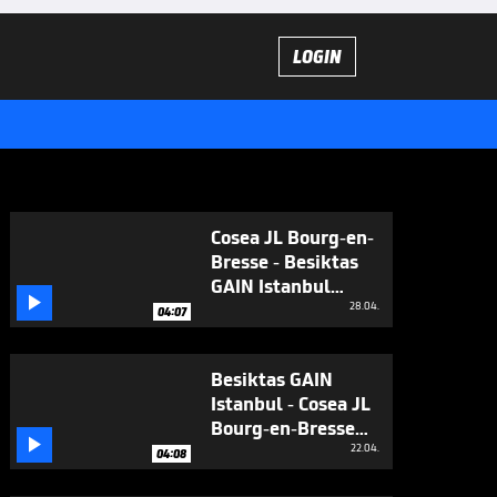
LOGIN
Cosea JL Bourg-en-
Bresse - Besiktas
GAIN Istanbul

(Highlights)
28.04.
04:07
Besiktas GAIN
Istanbul - Cosea JL
Bourg-en-Bresse

(Highlights)
22.04.
04:08