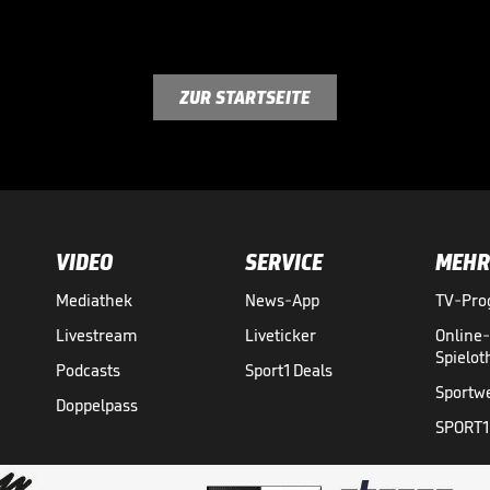
ZUR STARTSEITE
VIDEO
SERVICE
MEHR
Mediathek
News-App
TV-Pr
Livestream
Liveticker
Online
Spielo
Podcasts
Sport1 Deals
Sportw
Doppelpass
SPORT1