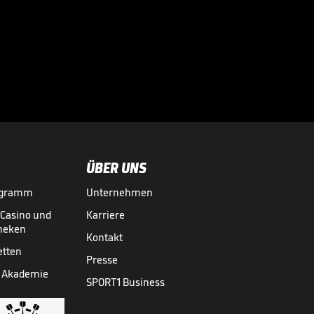
Cosea JL Bourg-en-
Bresse -
ratiopharm ulm

(Highlights)
28.01.
04:08
ÜBER UNS
ogramm
Unternehmen
-Casino und
Karriere
theken
Kontakt
etten
Presse
 Akademie
SPORT1 Business