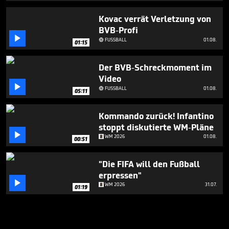
Kovac verrät Verletzung von
BVB-Profi

FUSSBALL
01.08.

01:15
Der BVB-Schreckmoment im
Video

FUSSBALL
01.08.

05:11
Kommando zurück! Infantino
stoppt diskutierte WM-Pläne

WM 2026
01.08.
00:51
"Die FIFA will den Fußball
erpressen"

WM 2026
31.07.
01:19