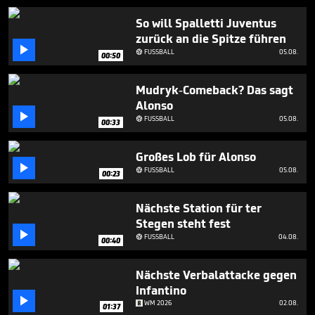
3
minutes,
So will Spalletti Juventus
46
zurück an die Spitze führen
seconds

FUSSBALL
05.08.

00:50
Mudryk-Comeback? Das sagt
Alonso

FUSSBALL
05.08.

00:33
Großes Lob für Alonso

FUSSBALL
05.08.

00:23
Nächste Station für ter
Stegen steht fest

FUSSBALL
04.08.

00:40
Nächste Verbalattacke gegen
Infantino

WM 2026
02.08.
01:37