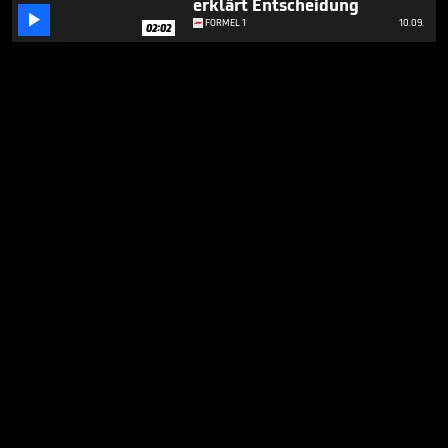
erklärt Entscheidung

FORMEL 1
10.09.
02:02