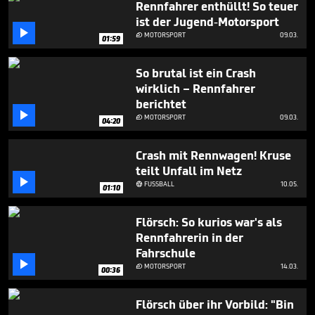
Rennfahrer enthüllt! So teuer
2
minutes,
ist der Jugend-Motorsport
13

MOTORSPORT
09.03.

01:59
seconds
So brutal ist ein Crash
wirklich – Rennfahrer
berichtet

MOTORSPORT
09.03.

04:20
Crash mit Rennwagen! Kruse
teilt Unfall im Netz

FUSSBALL
10.05.

01:10
Flörsch: So kurios war's als
Rennfahrerin in der
Fahrschule

MOTORSPORT
14.03.

00:36
Flörsch über ihr Vorbild: "Bin