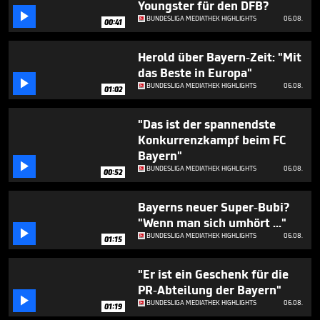
Youngster für den DFB?
1

minute,
BUNDESLIGA MEDIATHEK HIGHLIGHTS
06.08.
00:41
2
seconds
Herold über Bayern-Zeit: "Mit
das Beste in Europa"

BUNDESLIGA MEDIATHEK HIGHLIGHTS
06.08.
01:02
"Das ist der spannendste
Konkurrenzkampf beim FC
Bayern"

BUNDESLIGA MEDIATHEK HIGHLIGHTS
06.08.
00:52
Bayerns neuer Super-Bubi?
"Wenn man sich umhört ..."

BUNDESLIGA MEDIATHEK HIGHLIGHTS
06.08.
01:15
"Er ist ein Geschenk für die
PR-Abteilung der Bayern"

BUNDESLIGA MEDIATHEK HIGHLIGHTS
06.08.
01:19