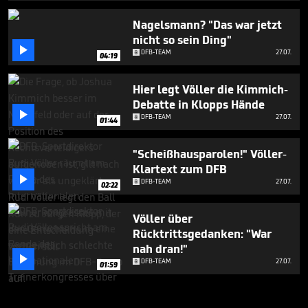
Nagelsmann? "Das war jetzt
nicht so sein Ding"

DFB-TEAM
27.07.
04:19
Hier legt Völler die Kimmich-
Debatte in Klopps Hände

DFB-TEAM
27.07.
01:44
"Scheißhausparolen!" Völler-
Klartext zum DFB

DFB-TEAM
27.07.
02:22
Völler über
Rücktrittsgedanken: "War
nah dran!"

DFB-TEAM
27.07.
01:59