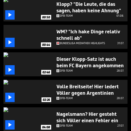
53
Klopp? "Die Leute, die das
seconds
sagen, haben keine Ahnung"

DFB-TEAM
01.08.
00:50
WM? "Ich hake Dinge relativ
schnell ab"

BUNDESLIGA MEDIATHEK HIGHLIGHTS
31.07.
00:44
Dieser Klopp-Satz ist auch
beim FC Bayern angekommen

DFB-TEAM
28.07.
02:46
Volle Breitseite! Hier ledert
Völler gegen Argentinien

DFB-TEAM
28.07.
02:26
Nagelsmann? Hier gesteht
sich Völler einen Fehler ein

DFB-TEAM
27.07.
04:08