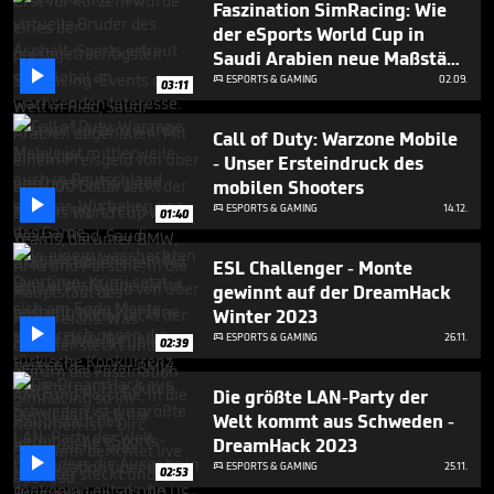
Faszination SimRacing: Wie
22
minutes,
der eSports World Cup in
0
Saudi Arabien neue Maßstäbe

setzt
ESPORTS & GAMING
02.09.

03:11
Call of Duty: Warzone Mobile
- Unser Ersteindruck des
mobilen Shooters

ESPORTS & GAMING
14.12.

01:40
ESL Challenger - Monte
gewinnt auf der DreamHack
Winter 2023

ESPORTS & GAMING
26.11.

02:39
Die größte LAN-Party der
Welt kommt aus Schweden -
DreamHack 2023

ESPORTS & GAMING
25.11.

02:53