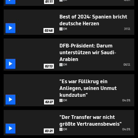
01:11
43
seconds
Best of 2024: Spanien bricht
deutsche Herzen

EM
31.12.
02:46
DFB-Präsident: Darum
unterstützen wir Saudi-
Arabien

EM
06.12.
02:13
"Es war Füllkrug ein
Anliegen, seinen Unmut
kundzutun"

EM
04.09.
02:27
"Der Transfer war nicht
größte Vertrauensbeweis"

EM
04.09.
03:21