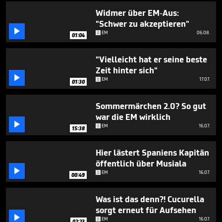
Widmer über EM-Aus:
"Schwer zu akzeptieren"

EM
06.08.
01:04
"Vielleicht hat er seine beste
Zeit hinter sich"

EM
17.07.
01:30
Sommermärchen 2.0? So gut
war die EM wirklich

EM
16.07.
15:38
Hier lästert Spaniens Kapitän
öffentlich über Musiala

EM
16.07.
00:49
Was ist das denn?! Cucurella
sorgt erneut für Aufsehen

EM
16.07.
02:23