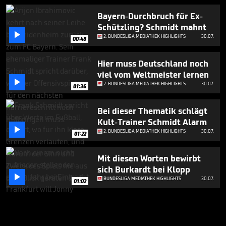
Bayern-Durchbruch für Ex-
Schützling? Schmidt mahnt

2. BUNDESLIGA MEDIATHEK HIGHLIGHTS
30.07.
00:48
Hier muss Deutschland noch
viel vom Weltmeister lernen

2. BUNDESLIGA MEDIATHEK HIGHLIGHTS
30.07.
01:36
Bei dieser Thematik schlägt
Kult-Trainer Schmidt Alarm

2. BUNDESLIGA MEDIATHEK HIGHLIGHTS
30.07.
01:22
Mit diesen Worten bewirbt
sich Burkardt bei Klopp

BUNDESLIGA MEDIATHEK HIGHLIGHTS
30.07.
01:02