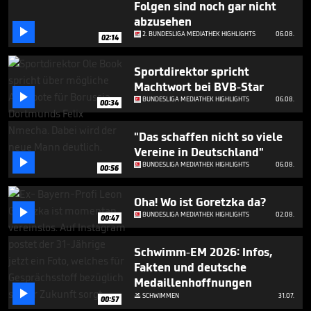
Folgen sind noch gar nicht
1
minute,
abzusehen
24

2. BUNDESLIGA MEDIATHEK HIGHLIGHTS
06.08.
02:14
seconds
Sportdirektor spricht
Machtwort bei BVB-Star

BUNDESLIGA MEDIATHEK HIGHLIGHTS
06.08.
00:34
"Das schaffen nicht so viele
Vereine in Deutschland"

BUNDESLIGA MEDIATHEK HIGHLIGHTS
06.08.
00:56
Oha! Wo ist Goretzka da?

BUNDESLIGA MEDIATHEK HIGHLIGHTS
02.08.
00:47
Schwimm-EM 2026: Infos,
Fakten und deutsche
Medaillenhoffnungen

SCHWIMMEN
31.07.

00:57