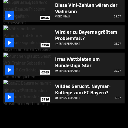
Diese Vini-Zahlen wären der
Wahnsinn

VIDEO NEWS
28.07.
00:46
Wird er zu Bayerns größtem
Problemfall?

TRANSFERMARKT
26.07.

02:26
Irres Wettbieten um
Bundesliga-Star

TRANSFERMARKT
25.07.

02:45
Wildes Gerücht: Neymar-
Kollege zum FC Bayern?

TRANSFERMARKT
15.07.

01:16