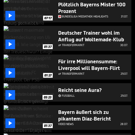
2
Plötzlich Bayerns Mister 100
minutes,
Prozent
48

BUNDESLIGA MEDIATHEK HIGHLIGHTS
31.07.
seconds
07:17
Deutscher Trainer wohl im
Anflug auf Woltemade-Klub

TRANSFERMARKT
30.07.

01:37
Für irre Millionensumme:
Liverpool will Bayern-Flirt

TRANSFERMARKT
29.07.

01:27
Reicht seine Aura?

FUSSBALL
29.07.

05:23
Bayern äußert sich zu
pikantem Díaz-Bericht

VIDEO NEWS
28.07.
01:37