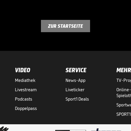
ZUR STARTSEITE
VIDEO
SERVICE
MEHR
Mediathek
News-App
TV-Pr
Livestream
Liveticker
Online
Spielo
Podcasts
Sport1 Deals
Sportw
Doppelpass
SPORT1