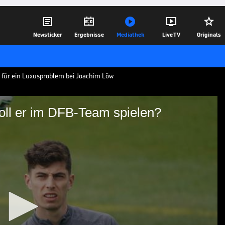





Newsticker
Ergebnisse
Mediathek
Live TV
Originals
t für ein Luxusproblem bei Joachim Löw
ll er im DFB-Team spielen?
: Wo soll er im DFB-
ger der Nationalmannschaft angekommen.
Wo soll der Finaltorschütze aus dem
n?