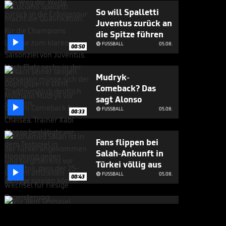
So will Spalletti
Juventus zurück an
die Spitze führen

FUSSBALL
05.08.

00:50
Mudryk-
Comeback? Das
sagt Alonso

FUSSBALL
05.08.

00:33
Fans flippen bei
Salah-Ankunft in
Türkei völlig aus

FUSSBALL
05.08.

00:43
Großes Lob für
Alonso