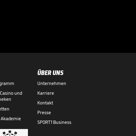
Der BVB-
Schreckmoment im
Video

FUSSBALL
01.08.

05:11
ÜBER UNS
ogramm
Unternehmen
-Casino und
Karriere
theken
Kontakt
etten
Presse
 Akademie
SPORT1 Business