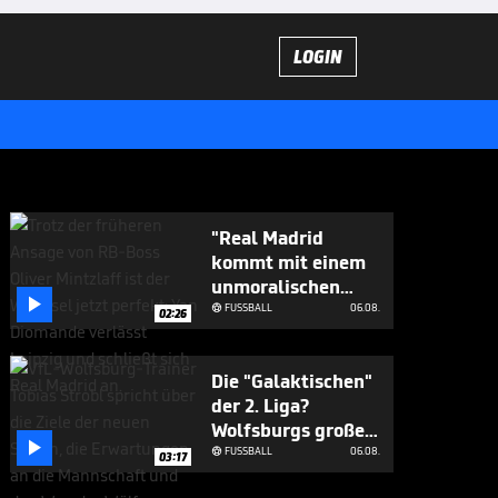
LOGIN
"Real Madrid
kommt mit einem
unmoralischen

Angebot"
FUSSBALL
06.08.

02:26
Die "Galaktischen"
der 2. Liga?
Wolfsburgs große

Ziele
FUSSBALL
06.08.

03:17