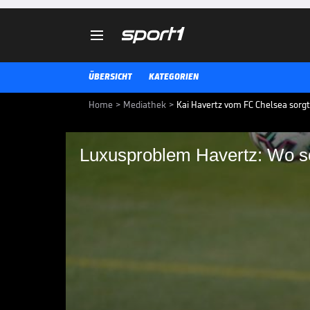

ÜBERSICHT
KATEGORIEN
Home
>
Mediathek
>
Kai Havertz vom FC Chelsea sorg
Luxusproblem Havertz: Wo so
Luxusproblem Havertz
Team spielen?
Kai Havertz ist im Trainingsla
Jogi Löw hat ein Luxusproblem: 
Champions-League-Finale spiele