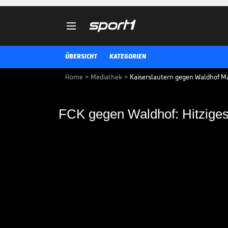

ÜBERSICHT
KATEGORIEN
Home
>
Mediathek
>
Kaiserslautern gegen Waldhof Ma
FCK gegen Waldhof: H
Geschichte bringt d
Zum ersten Mal seit 22 Jahren tre
Waldhof Mannheim wieder in eine
Rivalitäten Deutschlands lebt wi