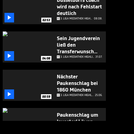
Düsseldorfs Coach
wird nach Fehlstart
deutlich

3. LIGA MEDIATHEK HIGHLIGHTS
08.08.
02:53
Sein Jugendverein
ließ den
Transferwunsch

platzen
3. LIGA MEDIATHEK HIGHLIGHTS
31.07.
04:08
Nächster
Paukenschlag bei
1860 München

3. LIGA MEDIATHEK HIGHLIGHTS
25.06.
00:59
Paukenschlag um
Investor! Löwen-
Drama geht weiter

3. LIGA MEDIATHEK HIGHLIGHTS
04.06.