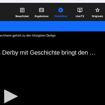





Newsticker
Ergebnisse
Mediathek
Live TV
Originals
nnheim gehört zu den hitzigsten Derbys
FCK gegen Waldhof: Hitziges Derby mit Geschichte bringt den Betze zum Beben
itziges Derby mit
en Betze zum Beben
ffen sich der 1. FC Kaiserslautern und
m Ligaspiel. Eine der hitzigsten
eder auf.