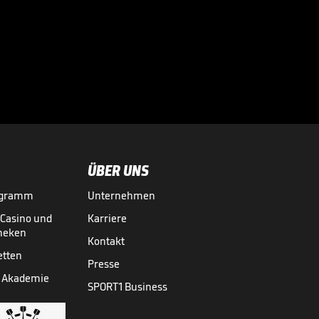
Jetzt meldet sich
Ismaik

3. LIGA MEDIATHEK HIGHLIGHTS
28.05.
01:14
ÜBER UNS
ogramm
Unternehmen
-Casino und
Karriere
theken
Kontakt
etten
Presse
 Akademie
SPORT1 Business