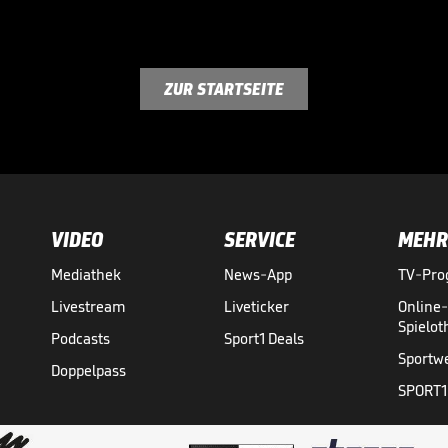
ZUR STARTSEITE
VIDEO
SERVICE
MEHR
Mediathek
News-App
TV-Pr
Livestream
Liveticker
Online
Spielo
Podcasts
Sport1 Deals
Sportw
Doppelpass
SPORT1