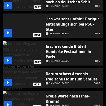
auch an deutschen Schiri

CHAMPIONS LEAGUE
31.05.
01:37
"Ich war sehr unfair": Enrique
entschuldigt sich bei PSG-
Star

CHAMPIONS LEAGUE
31.05.
01:56
Erschreckende Bilder!
Hunderte Festnahmen in
Paris

CHAMPIONS LEAGUE
31.05.
01:47
Darum schoss Arsenals
tragische Figur zum Schluss

CHAMPIONS LEAGUE
30.05.
00:31
Große Worte nach Final-
Drama!

CHAMPIONS LEAGUE
30.05.