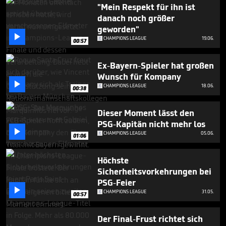
59
"Mein Respekt für ihn ist
seconds
danach noch größer
geworden"

CHAMPIONS LEAGUE
19.06.
00:57
Ex-Bayern-Spieler hat großen
Wunsch für Kompany

CHAMPIONS LEAGUE
18.06.
00:38
Dieser Moment lässt den
PSG-Kapitän nicht mehr los

CHAMPIONS LEAGUE
05.06.
01:06
Höchste
Sicherheitsvorkehrungen bei
PSG-Feier

CHAMPIONS LEAGUE
31.05.
00:57
Der Final-Frust richtet sich