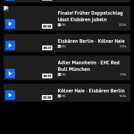
Finale! Früher Doppelschlag
lässt Eisbären jubeln

DEL
20.04.
05:56
Eisbären Berlin - Kölner Haie

DEL
17.04.
05:37
Adler Mannheim - EHC Red
Bull München

DEL
17.04.
05:51
Kölner Haie - Eisbären Berlin

DEL
16.04.
05:56