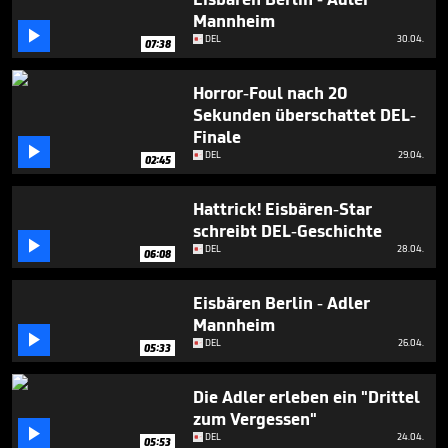
minutes,
Mannheim
10

seconds
DEL
30.04.
07:38
Horror-Foul nach 20
Sekunden überschattet DEL-
Finale

DEL
29.04.
02:45
Hattrick! Eisbären-Star
schreibt DEL-Geschichte

DEL
28.04.
06:08
Eisbären Berlin - Adler
Mannheim

DEL
26.04.
05:33
Die Adler erleben ein "Drittel
zum Vergessen"

DEL
24.04.
05:53