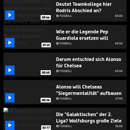
54
Deutet Teamkollege hier
seconds
Rodris Abschied an?

FUSSBALL
08.08.

00:44
Wie er die Legende Pep
Guardiola ersetzen will

FUSSBALL
08.08.

01:22
Darum entschied sich Alonso
für Chelsea

FUSSBALL
08.08.

00:49
Alonso will Chelseas
"Siegermentalität" aufbauen

FUSSBALL
07.08.

00:36
Die "Galaktischen" der 2.
Liga? Wolfsburgs große Ziele

FUSSBALL
06.08.

03:17