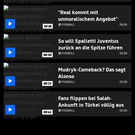
"Real kommt mit
unmoralischem Angebot"

FUSSBALL
06.08.

02:26
So will Spalletti Juventus
zurück an die Spitze führen

FUSSBALL
05.08.

00:50
Mudryk-Comeback? Das sagt
Alonso

FUSSBALL
05.08.

00:33
Fans flippen bei Salah-
Ankunft in Türkei völlig aus

FUSSBALL
05.08.

00:43