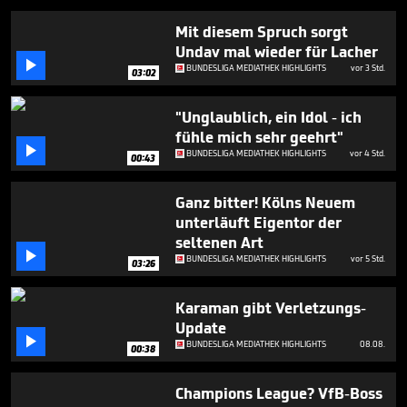
seconds
Mit diesem Spruch sorgt
Undav mal wieder für Lacher

BUNDESLIGA MEDIATHEK HIGHLIGHTS
vor 3 Std.
03:02
"Unglaublich, ein Idol - ich
fühle mich sehr geehrt"

BUNDESLIGA MEDIATHEK HIGHLIGHTS
vor 4 Std.
00:43
Ganz bitter! Kölns Neuem
unterläuft Eigentor der
seltenen Art

BUNDESLIGA MEDIATHEK HIGHLIGHTS
vor 5 Std.
03:26
Karaman gibt Verletzungs-
Update

BUNDESLIGA MEDIATHEK HIGHLIGHTS
08.08.
00:38
Champions League? VfB-Boss