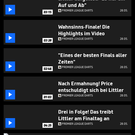
minute,
Auf und Ab"
24

PREMIER LEAGUE DARTS
28.05.
seconds
03:15
Wahnsinns-Finale! Die
Highlights im Video

PREMIER LEAGUE DARTS
28.05.
03:28
"Eines der besten Finals aller
Zeiten"

PREMIER LEAGUE DARTS
28.05.
02:46
Nach Ermahnung! Price
entschuldigt sich bei Littler

PREMIER LEAGUE DARTS
28.05.
01:03
Drei in Folge! Das treibt
Littler am Finaltag an

PREMIER LEAGUE DARTS
28.05.
04:25