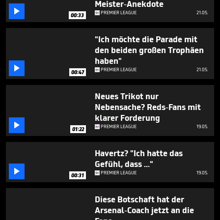
Meister-Anekdote

PREMIER LEAGUE
21.05.
00:33
"Ich möchte die Parade mit
den beiden großen Trophäen
haben"

PREMIER LEAGUE
21.05.
00:47
Neues Trikot nur
Nebensache? Reds-Fans mit
klarer Forderung

PREMIER LEAGUE
19.05.
01:22
Havertz? "Ich hatte das
Gefühl, dass ..."

PREMIER LEAGUE
19.05.
00:31
Diese Botschaft hat der
Arsenal-Coach jetzt an die