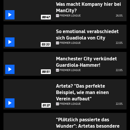
51
Was macht Kompany hier bei
seconds
ManCity?

PREMIER LEAGUE
26.05.
00:47
So emotional verabschiedet
sich Guadiola von City

PREMIER LEAGUE
22.05.
03:33
Manchester City verkündet
Guardiola-Hammer!

PREMIER LEAGUE
22.05.
00:51
Arteta? "Das perfekte
Beispiel, wie man einen
Verein aufbaut"

PREMIER LEAGUE
22.05.
01:27
"Plötzlich passierte das
Wunder": Artetas besondere