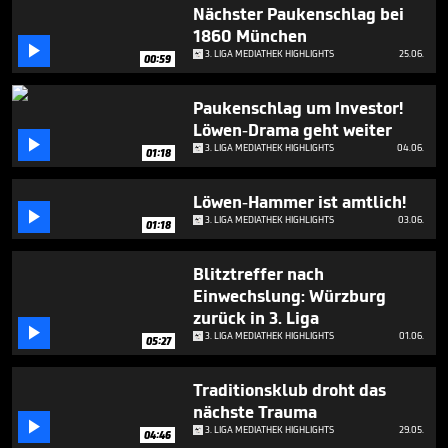
50
Nächster Paukenschlag bei
seconds
1860 München

3. LIGA MEDIATHEK HIGHLIGHTS
25.06.
00:59
Paukenschlag um Investor!
Löwen-Drama geht weiter

3. LIGA MEDIATHEK HIGHLIGHTS
04.06.
01:18
Löwen-Hammer ist amtlich!

3. LIGA MEDIATHEK HIGHLIGHTS
03.06.
01:18
Blitztreffer nach
Einwechslung: Würzburg
zurück in 3. Liga

3. LIGA MEDIATHEK HIGHLIGHTS
01.06.
05:27
Traditionsklub droht das
nächste Trauma

3. LIGA MEDIATHEK HIGHLIGHTS
29.05.
04:46