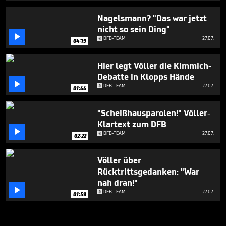
Nagelsmann? "Das war jetzt
nicht so sein Ding"

DFB-TEAM
27.07.
04:19
Hier legt Völler die Kimmich-
Debatte in Klopps Hände

DFB-TEAM
27.07.
01:44
"Scheißhausparolen!" Völler-
Klartext zum DFB

DFB-TEAM
27.07.
02:22
Völler über
Rücktrittsgedanken: "War
nah dran!"

DFB-TEAM
27.07.
01:59