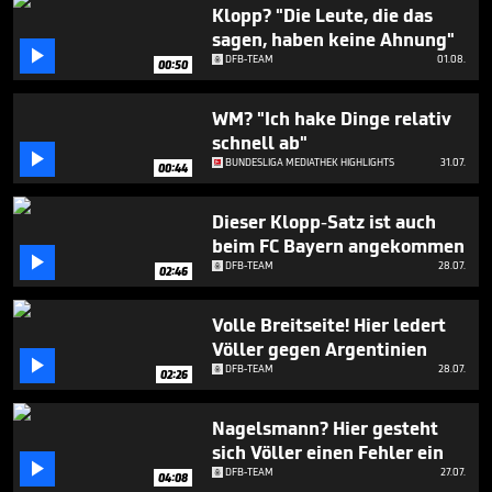
1
Klopp? "Die Leute, die das
minute,
sagen, haben keine Ahnung"
24

DFB-TEAM
01.08.
seconds
00:50
WM? "Ich hake Dinge relativ
schnell ab"

BUNDESLIGA MEDIATHEK HIGHLIGHTS
31.07.
00:44
Dieser Klopp-Satz ist auch
beim FC Bayern angekommen

DFB-TEAM
28.07.
02:46
Volle Breitseite! Hier ledert
Völler gegen Argentinien

DFB-TEAM
28.07.
02:26
Nagelsmann? Hier gesteht
sich Völler einen Fehler ein

DFB-TEAM
27.07.
04:08