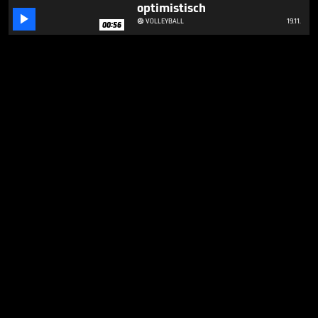
optimistisch

VOLLEYBALL
19.11.

00:56