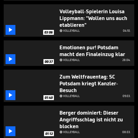
1
minute,
Volleyball-Spielerin Louisa
25
Lippmann: "Wollen uns auch
seconds
etablieren"

VOLLEYBALL
04.10.

03:06
Emotionen pur! Potsdam
macht den Finaleinzug klar

VOLLEYBALL
28.04.

00:37
Zum Weltfrauentag: SC
Potsdam kriegt Kanzler-
Besuch

VOLLEYBALL
09.03.

01:40
Berger dominiert: Dieser
Angriffsschlag ist nicht zu
blocken

VOLLEYBALL
08.03.

01:12