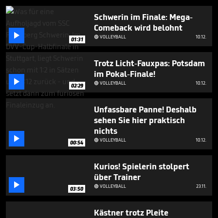
Schwerin im Finale: Mega-
Comeback wird belohnt

VOLLEYBALL
10.12.

01:31
Trotz Licht-Fauxpas: Potsdam
im Pokal-Finale!

VOLLEYBALL
10.12.

02:29
Unfassbare Panne! Deshalb
sehen Sie hier praktisch
nichts

VOLLEYBALL
10.12.

00:54
Kurios! Spielerin stolpert
über Trainer

VOLLEYBALL
23.11.

03:50
Kästner trotz Pleite