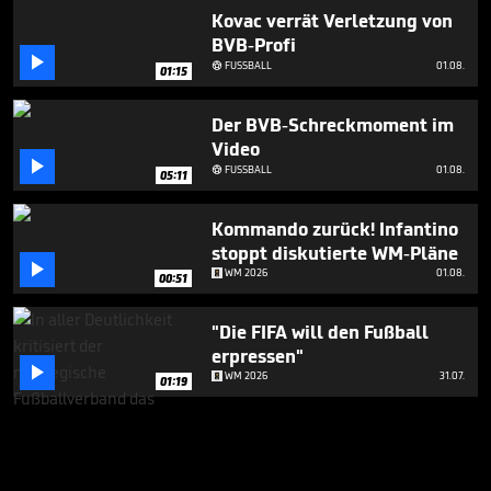
Kovac verrät Verletzung von
BVB-Profi

FUSSBALL
01.08.

01:15
Der BVB-Schreckmoment im
Video

FUSSBALL
01.08.

05:11
Kommando zurück! Infantino
stoppt diskutierte WM-Pläne

WM 2026
01.08.
00:51
"Die FIFA will den Fußball
erpressen"

WM 2026
31.07.
01:19