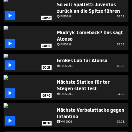
2
So will Spalletti Juventus
minutes,
zurück an die Spitze führen
45

seconds
FUSSBALL
05.08.

00:50
Mudryk-Comeback? Das sagt
Alonso

FUSSBALL
05.08.

00:33
Großes Lob für Alonso

FUSSBALL
05.08.

00:23
Nächste Station für ter
Stegen steht fest

FUSSBALL
04.08.

00:40
Nächste Verbalattacke gegen
Infantino

WM 2026
02.08.
01:37