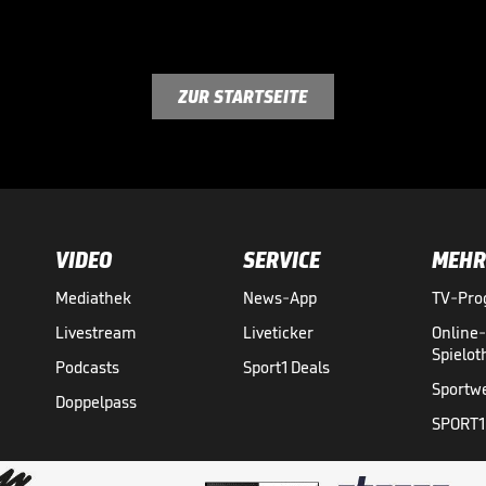
ZUR STARTSEITE
VIDEO
SERVICE
MEHR
Mediathek
News-App
TV-Pr
Livestream
Liveticker
Online
Spielo
Podcasts
Sport1 Deals
Sportw
Doppelpass
SPORT1