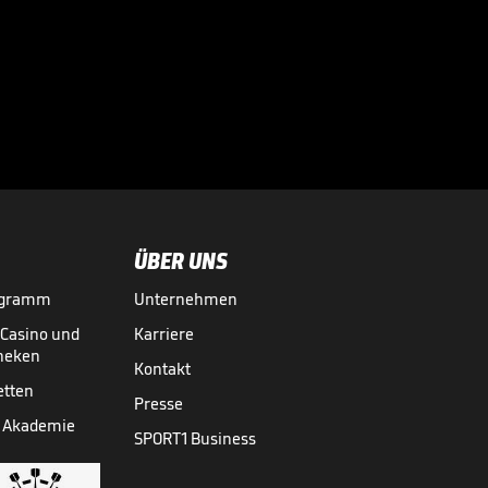
Druck als

Nachwuchs-Star
GRAND SLAMS
09.06.
00:47
ÜBER UNS
ogramm
Unternehmen
-Casino und
Karriere
theken
Kontakt
etten
Presse
 Akademie
SPORT1 Business