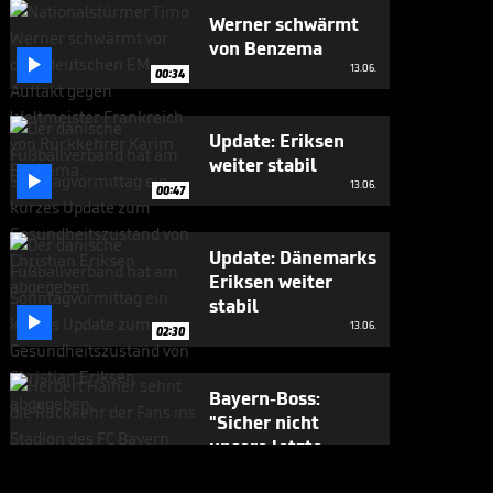
Werner schwärmt
von Benzema

13.06.
00:34
Update: Eriksen
weiter stabil

13.06.
00:47
Update: Dänemarks
Eriksen weiter
stabil

13.06.
02:30
Bayern-Boss:
"Sicher nicht
unsere letzte

Aktion dieser Art"
12.06.
00:43