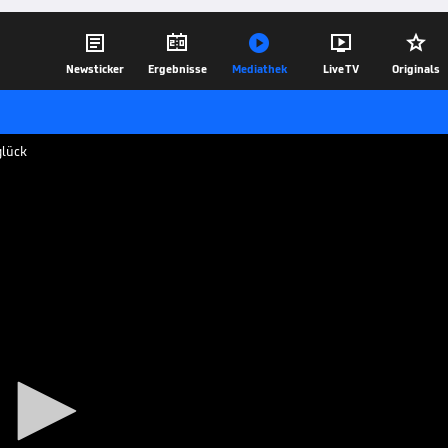





Newsticker
Ergebnisse
Mediathek
Live TV
Originals
glück
Unglück
em Zusammenstoß mit Hannovers
enlicht verloren.
09.01.19