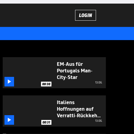
LOGIN
EM-Aus für
Portugals Man-
City-Star

13.06.
00:30
Italiens
Hoffnungen auf
Verratti-Rückkehr

wachsen
13.06.
00:31