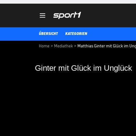

ÜBERSICHT
KATEGORIEN
Home
>
Mediathek
>
Matthias Ginter mit Glück im Un
Ginter mit Glück im Unglück
Ginter mit Glück im 
Matthias Ginter hätte bei sein
Sarenren Bazee beinahe sein Aug