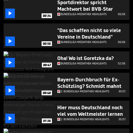
Sportdirektor spricht
5
minutes,
Machtwort bei BVB-Star
20

BUNDESLIGA MEDIATHEK HIGHLIGHTS
06.08.
00:34
seconds
"Das schaffen nicht so viele
Vereine in Deutschland"

BUNDESLIGA MEDIATHEK HIGHLIGHTS
06.08.
00:56
Oha! Wo ist Goretzka da?

BUNDESLIGA MEDIATHEK HIGHLIGHTS
02.08.
00:47
Bayern-Durchbruch für Ex-
Schützling? Schmidt mahnt

2. BUNDESLIGA MEDIATHEK HIGHLIGHTS
30.07.
00:48
Hier muss Deutschland noch
viel vom Weltmeister lernen

2. BUNDESLIGA MEDIATHEK HIGHLIGHTS
30.07.
01:36