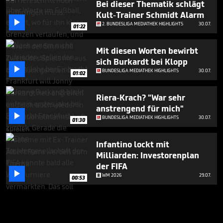
Bei dieser Thematik schlägt
Kult-Trainer Schmidt Alarm

2. BUNDESLIGA MEDIATHEK HIGHLIGHTS
30.07.
01:22
Mit diesen Worten bewirbt
sich Burkardt bei Klopp

BUNDESLIGA MEDIATHEK HIGHLIGHTS
30.07.
01:02
Riera-Krach? "War sehr
anstrengend für mich"

BUNDESLIGA MEDIATHEK HIGHLIGHTS
30.07.
01:30
Infantino lockt mit
Milliarden: Investorenplan
der FIFA

WM 2026
29.07.
00:53