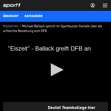


ÜBERSICHT
KATEGORIEN
Mediathek
>
Michael Ballack spricht im Sportbuzzer Fantalk über die
schlechte Beziehung zum DFB
"Eiszeit" - Ballack greift DFB an
"Eiszeit" - Ballack greift DFB an
Michael Ballacks Beziehung zum DFB ist immer noch sehr
angespannt - jetzt spricht der Ex-Nationalmannschaftskapitän
Klartext
FUSSBALL
25.10.17
TV-Experte feiert ehrliche
Schiedsrichterin

3. LIGA MEDIATHEK HIGHLIGHTS
08.08.
06:27
0
seconds
Deutet Teamkollege hier
of