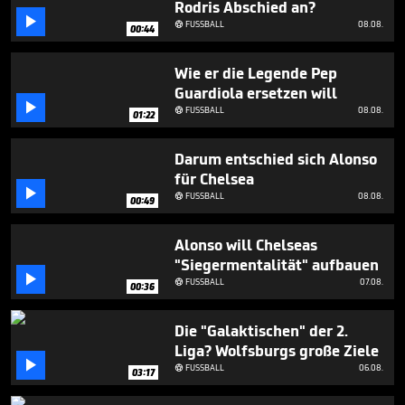
Rodris Abschied an?
45

seconds
FUSSBALL
08.08.

00:44
Wie er die Legende Pep
Guardiola ersetzen will

FUSSBALL
08.08.

01:22
Darum entschied sich Alonso
für Chelsea

FUSSBALL
08.08.

00:49
Alonso will Chelseas
"Siegermentalität" aufbauen

FUSSBALL
07.08.

00:36
Die "Galaktischen" der 2.
Liga? Wolfsburgs große Ziele

FUSSBALL
06.08.

03:17