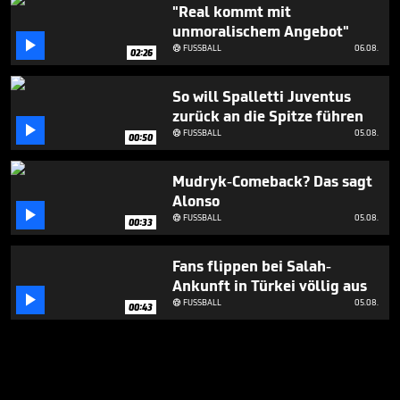
"Real kommt mit
unmoralischem Angebot"

FUSSBALL
06.08.

02:26
So will Spalletti Juventus
zurück an die Spitze führen

FUSSBALL
05.08.

00:50
Mudryk-Comeback? Das sagt
Alonso

FUSSBALL
05.08.

00:33
Fans flippen bei Salah-
Ankunft in Türkei völlig aus

FUSSBALL
05.08.

00:43