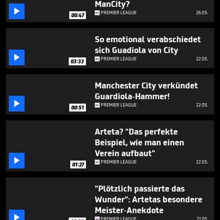
ManCity?
37

seconds
PREMIER LEAGUE
26.05.
00:47
So emotional verabschiedet
sich Guadiola von City

PREMIER LEAGUE
22.05.
03:33
Manchester City verkündet
Guardiola-Hammer!

PREMIER LEAGUE
22.05.
00:51
Arteta? "Das perfekte
Beispiel, wie man einen
Verein aufbaut"

PREMIER LEAGUE
22.05.
01:27
"Plötzlich passierte das
Wunder": Artetas besondere
Meister-Anekdote

PREMIER LEAGUE
21.05.