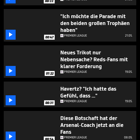
00:33
"Ich möchte die Parade mit
den beiden großen Trophäen
haben"

PREMIER LEAGUE
21.05.
00:47
Neues Trikot nur
Nebensache? Reds-Fans mit
klarer Forderung

PREMIER LEAGUE
19.05.
01:22
Havertz? "Ich hatte das
Gefühl, dass ..."

PREMIER LEAGUE
19.05.
00:31
Diese Botschaft hat der
Arsenal-Coach jetzt an die
Fans

PREMIER LEAGUE
08.05.
00:54