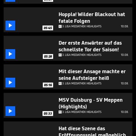
minutes,
11
seconds
Hoppla! Wilder Blackout hat
fatale Folgen

3. LIGA MEDIATHEK HIGHLIGHTS
10.08.
05:45
Der erste Anwärter auf das
schnellste Tor der Saison!

3. LIGA MEDIATHEK HIGHLIGHTS
10.08.
05:28
Mit dieser Ansage machte er
seine Aufsteiger heiß

3. LIGA MEDIATHEK HIGHLIGHTS
10.08.
05:16
MSV Duisburg - SV Meppen
(Highlights)

3. LIGA MEDIATHEK HIGHLIGHTS
10.08.
05:33
Hat diese Szene das
Eröffnungsspiel maßgeblich