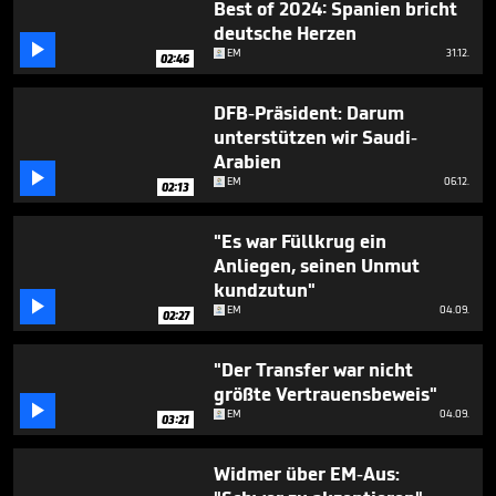
Best of 2024: Spanien bricht
1
minute,
deutsche Herzen
3

EM
31.12.
02:46
seconds
DFB-Präsident: Darum
unterstützen wir Saudi-
Arabien

EM
06.12.
02:13
"Es war Füllkrug ein
Anliegen, seinen Unmut
kundzutun"

EM
04.09.
02:27
"Der Transfer war nicht
größte Vertrauensbeweis"

EM
04.09.
03:21
Widmer über EM-Aus: