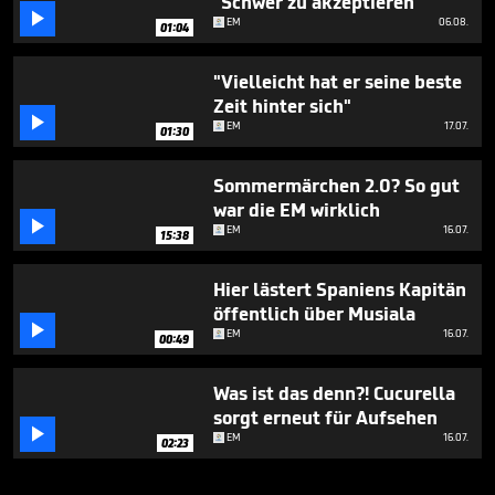
"Schwer zu akzeptieren"

EM
06.08.
01:04
"Vielleicht hat er seine beste
Zeit hinter sich"

EM
17.07.
01:30
Sommermärchen 2.0? So gut
war die EM wirklich

EM
16.07.
15:38
Hier lästert Spaniens Kapitän
öffentlich über Musiala

EM
16.07.
00:49
Was ist das denn?! Cucurella
sorgt erneut für Aufsehen

EM
16.07.
02:23