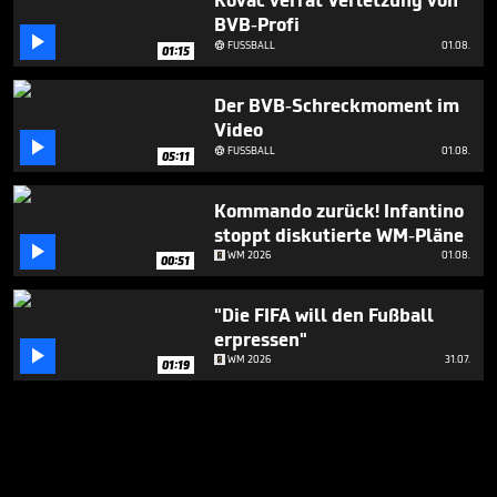
Kovac verrät Verletzung von
BVB-Profi

FUSSBALL
01.08.

01:15
Der BVB-Schreckmoment im
Video

FUSSBALL
01.08.

05:11
Kommando zurück! Infantino
stoppt diskutierte WM-Pläne

WM 2026
01.08.
00:51
"Die FIFA will den Fußball
erpressen"

WM 2026
31.07.
01:19