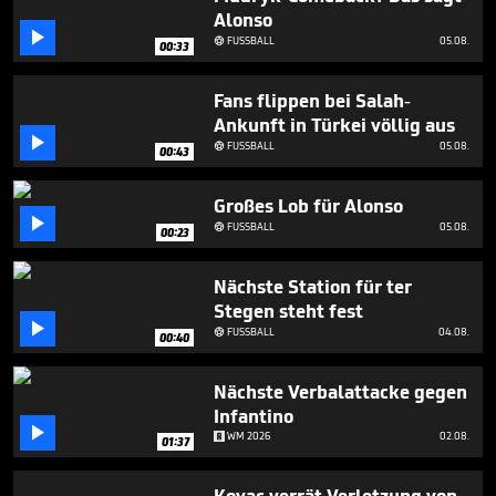
minutes,
Alonso
12

seconds
FUSSBALL
05.08.

00:33
Fans flippen bei Salah-
Ankunft in Türkei völlig aus

FUSSBALL
05.08.

00:43
Großes Lob für Alonso

FUSSBALL
05.08.

00:23
Nächste Station für ter
Stegen steht fest

FUSSBALL
04.08.

00:40
Nächste Verbalattacke gegen
Infantino

WM 2026
02.08.
01:37