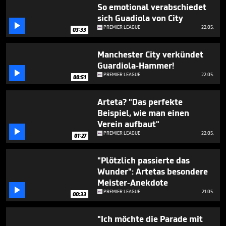
39
So emotional verabschiedet
seconds
sich Guadiola von City

PREMIER LEAGUE
22.05.
03:33
Manchester City verkündet
Guardiola-Hammer!

PREMIER LEAGUE
22.05.
00:51
Arteta? "Das perfekte
Beispiel, wie man einen
Verein aufbaut"

PREMIER LEAGUE
22.05.
01:27
"Plötzlich passierte das
Wunder": Artetas besondere
Meister-Anekdote

PREMIER LEAGUE
21.05.
00:33
"Ich möchte die Parade mit