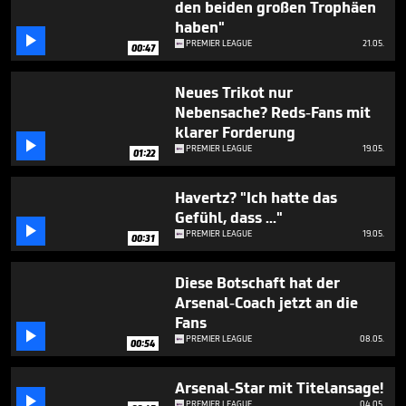
den beiden großen Trophäen
haben"

PREMIER LEAGUE
21.05.
00:47
Neues Trikot nur
Nebensache? Reds-Fans mit
klarer Forderung

PREMIER LEAGUE
19.05.
01:22
Havertz? "Ich hatte das
Gefühl, dass ..."

PREMIER LEAGUE
19.05.
00:31
Diese Botschaft hat der
Arsenal-Coach jetzt an die
Fans

PREMIER LEAGUE
08.05.
00:54
Arsenal-Star mit Titelansage!

PREMIER LEAGUE
04.05.