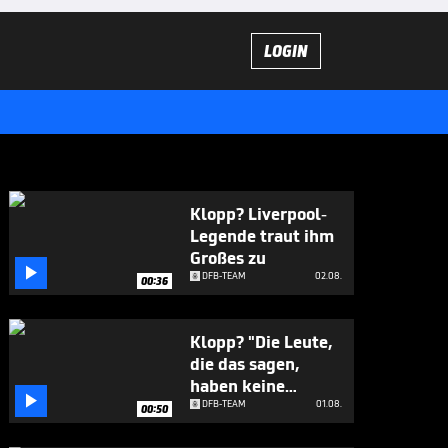
LOGIN
Klopp? Liverpool-
Legende traut ihm
Großes zu

DFB-TEAM
02.08.
00:36
Klopp? "Die Leute,
die das sagen,
haben keine

Ahnung"
DFB-TEAM
01.08.
00:50