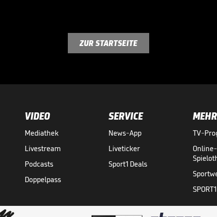
ZUR STARTSEITE
VIDEO
SERVICE
MEHR
Mediathek
News-App
TV-Pr
Livestream
Liveticker
Online
Spielo
Podcasts
Sport1 Deals
Sportw
Doppelpass
SPORT1