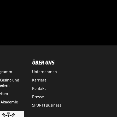
Völler über
Rücktrittsgedanken:
"War nah dran!"

DFB-TEAM
27.07.
01:59
ÜBER UNS
ogramm
Unternehmen
-Casino und
Karriere
theken
Kontakt
etten
Presse
 Akademie
SPORT1 Business