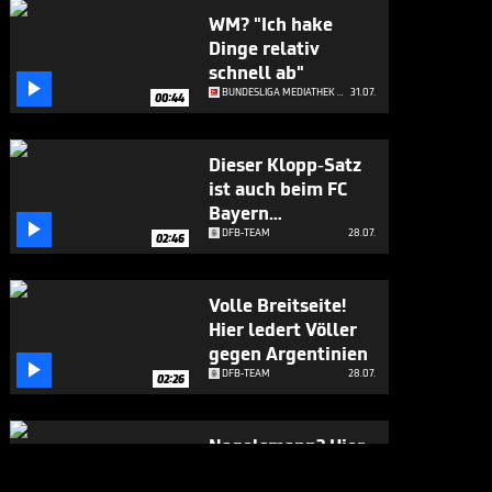
WM? "Ich hake
Dinge relativ
schnell ab"

BUNDESLIGA MEDIATHEK HIGHLIGHTS
31.07.
00:44
Dieser Klopp-Satz
ist auch beim FC
Bayern

angekommen
DFB-TEAM
28.07.
02:46
Volle Breitseite!
Hier ledert Völler
gegen Argentinien

DFB-TEAM
28.07.
02:26
Nagelsmann? Hier
gesteht sich Völler