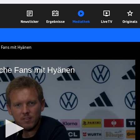





Newsticker
Ergebnisse
Mediathek
Live TV
Originals
 Fans mit Hyänen
sche Fans mit Hyänen
ht deutsche Fans mit
nsspiels gegen Nordirland gibt es Pfiffe
r Julian Nagelsmann reagiert nach dem
en.