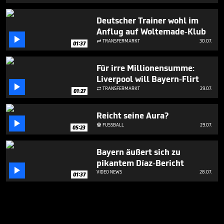
Deutscher Trainer wohl im
Anflug auf Woltemade-Klub

TRANSFERMARKT
30.07.

01:37
Für irre Millionensumme:
Liverpool will Bayern-Flirt

TRANSFERMARKT
29.07.

01:27
Reicht seine Aura?

FUSSBALL
29.07.

05:23
Bayern äußert sich zu
pikantem Díaz-Bericht

VIDEO NEWS
28.07.
01:37