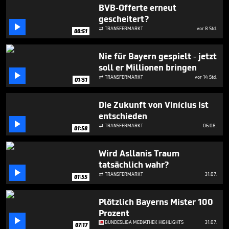
1
BVB-Offerte erneut
minute,
gescheitert?
4

seconds
TRANSFERMARKT
vor 8 Std.

00:51
Nie für Bayern gespielt - jetzt
soll er Millionen bringen

TRANSFERMARKT
vor 14 Std.

01:51
Die Zukunft von Vinícius ist
entschieden

TRANSFERMARKT
06.08.

01:58
Wird Asllanis Traum
tatsächlich wahr?

TRANSFERMARKT
31.07.

01:55
Plötzlich Bayerns Mister 100
Prozent

BUNDESLIGA MEDIATHEK HIGHLIGHTS
31.07.
07:17