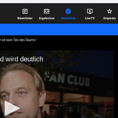





Newsticker
Ergebnisse
Mediathek
Live TV
Originals
ist kein Teil des Teams"
 wird deutlich
debrand wird deutlich
ikationsspiel gegen Luxemburg spricht
er Situation beim DFB und über ein
 Neuer.
10.10.25