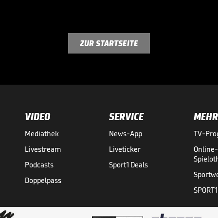
ZUR STARTSEITE
VIDEO
SERVICE
MEHR
Mediathek
News-App
TV-Pr
Livestream
Liveticker
Online
Spielo
Podcasts
Sport1 Deals
Sportw
Doppelpass
SPORT1