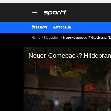

ÜBERSICHT
KATEGORIEN
Home
>
Mediathek
>
Neuer-Comeback? Hildebrand: "Er 
Neuer-Comeback? Hildebrand
Neuer-Comeback? Hil
Beim Fantalk vor dem WM-Qualif
Timo Hildebrand über die Torhüt
mögliches Comeback von Manuel
DFB-TEAM