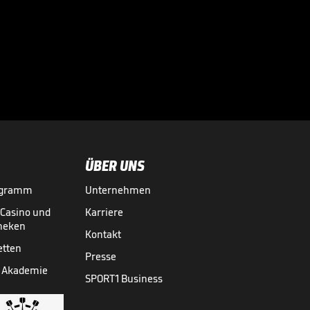
Völler über
Rücktrittsgedanken:
"War nah dran!"

DFB-TEAM
27.07.
01:59
ÜBER UNS
ogramm
Unternehmen
-Casino und
Karriere
theken
Kontakt
etten
Presse
 Akademie
SPORT1 Business