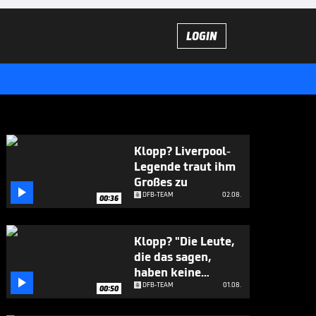
LOGIN
Klopp? Liverpool-
Legende traut ihm
Großes zu

DFB-TEAM
02.08.
00:36
Klopp? "Die Leute,
die das sagen,
haben keine

Ahnung"
DFB-TEAM
01.08.
00:50