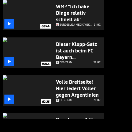
WM? "Ich hake
Dinge relativ
schnell ab"

BUNDESLIGA MEDIATHEK HIGHLIGHTS
31.07.
00:44
Dieser Klopp-Satz
ist auch beim FC
Bayern

angekommen
DFB-TEAM
28.07.
02:46
Volle Breitseite!
Hier ledert Völler
gegen Argentinien

DFB-TEAM
28.07.
02:26
Nagelsmann? Hier
gesteht sich Völler