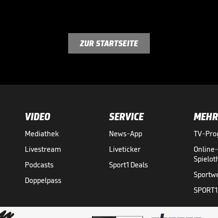
ZUR STARTSEITE
VIDEO
SERVICE
MEHR
Mediathek
News-App
TV-Pr
Livestream
Liveticker
Online
Spielo
Podcasts
Sport1 Deals
Sportw
Doppelpass
SPORT1