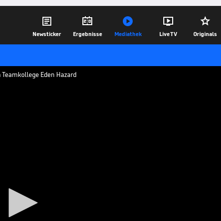





Newsticker
Ergebnisse
Mediathek
Live TV
Originals
en Teamkollege Eden Hazard
ard
 hat die Auszeichnung zum besten
-League-Saison verpasst.
30.08.19