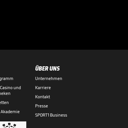
Der BVB-
Schreckmoment im
Video

FUSSBALL
01.08.

05:11
ÜBER UNS
ogramm
Unternehmen
-Casino und
Karriere
theken
Kontakt
etten
Presse
 Akademie
SPORT1 Business