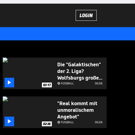
LOGIN
Die "Galaktischen"
der 2. Liga?
Wolfsburgs große

Ziele
FUSSBALL
06.08.

03:17
"Real kommt mit
unmoralischem
Angebot"

FUSSBALL
06.08.

02:26