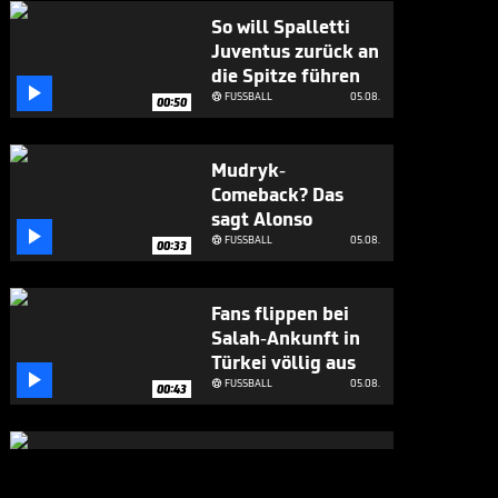
So will Spalletti
Juventus zurück an
die Spitze führen

FUSSBALL
05.08.

00:50
Mudryk-
Comeback? Das
sagt Alonso

FUSSBALL
05.08.

00:33
Fans flippen bei
Salah-Ankunft in
Türkei völlig aus

FUSSBALL
05.08.

00:43
Großes Lob für
Alonso