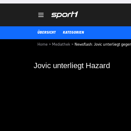

ÜBERSICHT
KATEGORIEN
Home
>
Mediathek
>
Newsflash: Jovic unterliegt geg
Jovic unterliegt Hazard
Jovic unterliegt Haz
Ex-Frankfurt-Stürmer Luka Jovic
Spieler der vergangenen Europa
FUSSBALL