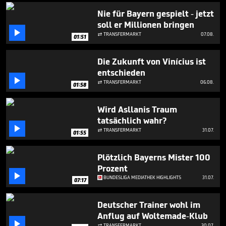
minute,
43
Nie für Bayern gespielt - jetzt
seconds
soll er Millionen bringen

TRANSFERMARKT
07.08.

01:51
Die Zukunft von Vinícius ist
entschieden

TRANSFERMARKT
06.08.

01:58
Wird Asllanis Traum
tatsächlich wahr?

TRANSFERMARKT
31.07.

01:55
Plötzlich Bayerns Mister 100
Prozent

BUNDESLIGA MEDIATHEK HIGHLIGHTS
31.07.
07:17
Deutscher Trainer wohl im
Anflug auf Woltemade-Klub

TRANSFERMARKT
30.07.
