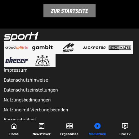
ZUR STARTSEITE
Impressum
Datenschutzhinweise
Datenschutzeinstellungen
Nutzungsbedingungen
Nutzung mit Werbung beenden
Barrierefreiheit





Copyright ©
2026
Sport1 GmbH. Alle Rechte vorbehalten.
Home
Newsticker
Ergebnisse
Mediathek
Live TV