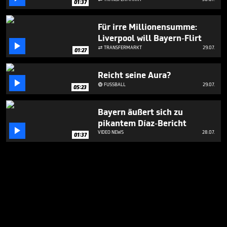
01:37
Für irre Millionensumme:
Liverpool will Bayern-Flirt

TRANSFERMARKT
29.07.

01:27
Reicht seine Aura?

FUSSBALL
29.07.

05:23
Bayern äußert sich zu
pikantem Díaz-Bericht

VIDEO NEWS
28.07.
01:37