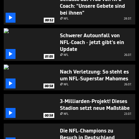
2
Coach: "Unsere Gebete sind
minutes,
bei ihnen"
5

seconds
NFL
28.07.

00:52
Schwerer Autounfall von
NFL-Coach - jetzt gibt's ein
Update

NFL
26.07.

01:05
Nach Verletzung: So steht es
um NFL-Superstar Mahomes

NFL
26.07.

00:58
3-Milliarden-Projekt! Dieses
Stadion setzt neue Maßstäbe

NFL
23.07.

00:58
Die NFL-Champions zu
Besuch in Deutschland