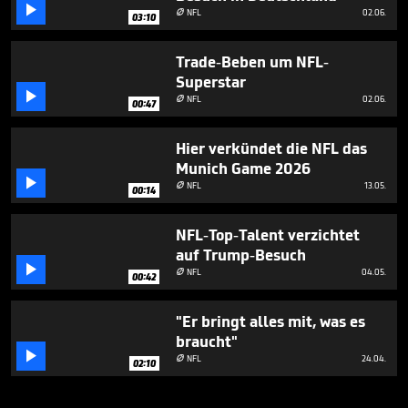

NFL
02.06.

03:10
Trade-Beben um NFL-
Superstar

NFL
02.06.

00:47
Hier verkündet die NFL das
Munich Game 2026

NFL
13.05.

00:14
NFL-Top-Talent verzichtet
auf Trump-Besuch

NFL
04.05.

00:42
"Er bringt alles mit, was es
braucht"

NFL
24.04.

02:10