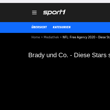

ÜBERSICHT
KATEGORIEN
Home
>
Mediathek
>
NFL: Free Agency 2020 - Diese St
Brady und Co. - Diese Stars 
Brady und Co. - Diese
auf dem Markt
Die spannendste Woche des NFL-F
Brady einer der größten Stars ü
Überblick.