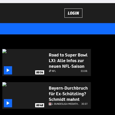
LOGIN
Road to Super Bowl
LXI: Alle Infos zur
neuen NFL-Saison

NFL
03.08.

00:54
Bayern-Durchbruch
für Ex-Schützling?
Schmidt mahnt

2. BUNDESLIGA MEDIATHEK HIGHLIGHTS
30.07.
00:48