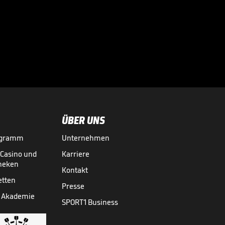
Südafrikas WM-
Teilnehmer Jayden
Adams ist tot

WM 2026
11.07.
00:42
ÜBER UNS
ogramm
Unternehmen
-Casino und
Karriere
theken
Kontakt
etten
Presse
 Akademie
SPORT1 Business