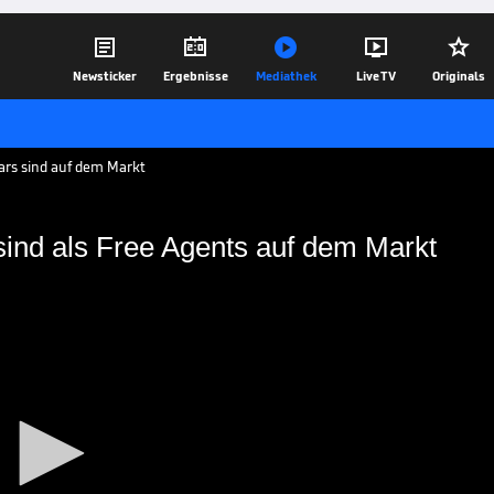





Newsticker
Ergebnisse
Mediathek
Live TV
Originals
ars sind auf dem Markt
sind als Free Agents auf dem Markt
 Stars sind als Free Agents
rühjahrs: Free Agency. 2020 ist mit Tom
berhaupt zu haben. Wir schaffen einen