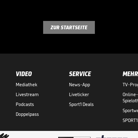
ZUR STARTSEITE
VIDEO
SERVICE
MEHR
Mediathek
News-App
TV-Pr
Livestream
Liveticker
Online
Spielo
Podcasts
Sport1 Deals
Sportw
Doppelpass
SPORT1