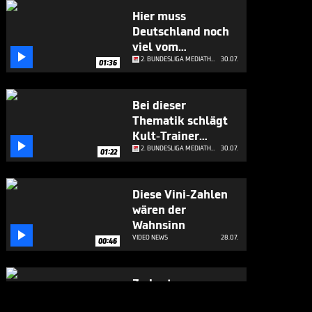
Hier muss
Deutschland noch
viel vom

Weltmeister lernen
2. BUNDESLIGA MEDIATHEK HIGHLIGHTS
30.07.
01:36
Bei dieser
Thematik schlägt
Kult-Trainer

Schmidt Alarm
2. BUNDESLIGA MEDIATHEK HIGHLIGHTS
30.07.
01:22
Diese Vini-Zahlen
wären der
Wahnsinn

VIDEO NEWS
28.07.
00:46
Zu harte
Argentinier? Klose