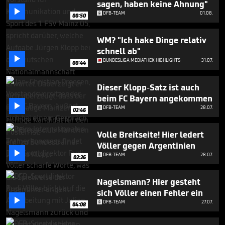
sagen, haben keine Ahnung"
3

minutes,
DFB-TEAM
01.08.
00:50
15
seconds
WM? "Ich hake Dinge relativ
schnell ab"

BUNDESLIGA MEDIATHEK HIGHLIGHTS
31.07.
00:44
Dieser Klopp-Satz ist auch
beim FC Bayern angekommen

DFB-TEAM
28.07.
02:46
Volle Breitseite! Hier ledert
Völler gegen Argentinien

DFB-TEAM
28.07.
02:26
Nagelsmann? Hier gesteht
sich Völler einen Fehler ein

DFB-TEAM
27.07.
04:08