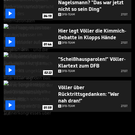
Nagelsmann? "Das war jetzt
nicht so sein Ding"

DFB-TEAM
27.07.
04:19
Hier legt Völler die Kimmich-
Debatte in Klopps Hände

DFB-TEAM
27.07.
01:44
"Scheißhausparolen!" Völler-
Klartext zum DFB

DFB-TEAM
27.07.
02:22
Völler über
Rücktrittsgedanken: "War
nah dran!"

DFB-TEAM
27.07.
01:59