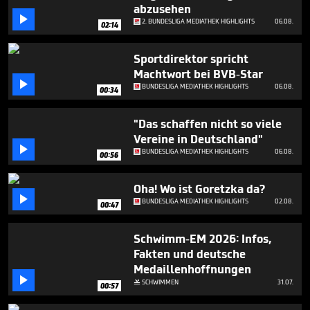
32
abzusehen

seconds
2. BUNDESLIGA MEDIATHEK HIGHLIGHTS
06.08.
02:14
Sportdirektor spricht
Machtwort bei BVB-Star

BUNDESLIGA MEDIATHEK HIGHLIGHTS
06.08.
00:34
"Das schaffen nicht so viele
Vereine in Deutschland"

BUNDESLIGA MEDIATHEK HIGHLIGHTS
06.08.
00:56
Oha! Wo ist Goretzka da?

BUNDESLIGA MEDIATHEK HIGHLIGHTS
02.08.
00:47
Schwimm-EM 2026: Infos,
Fakten und deutsche
Medaillenhoffnungen

SCHWIMMEN
31.07.

00:57