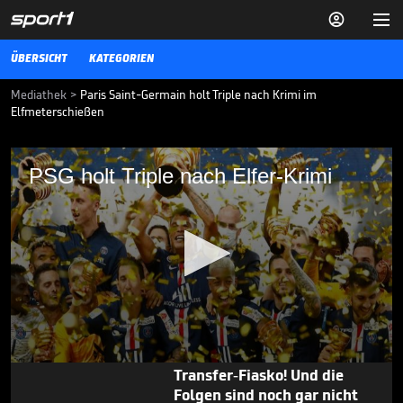


ÜBERSICHT
KATEGORIEN
Mediathek
>
Paris Saint-Germain holt Triple nach Krimi im
Elfmeterschießen
PSG holt Triple nach Elfer-Krimi
PSG holt Triple nach Elfer-Krimi
Paris Saint-Germain hat das Finale der Coupe de la Ligue gegen
Olympique Lyon im Elfmeterschießen mit 6:5 gewonnen.
01.08.20
Messi trauert um seinen
Vater

INT. FUSSBALL
vor 9 Std.

00:38
0
Transfer-Fiasko! Und die
seconds
Folgen sind noch gar nicht
of