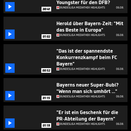
Youngster für den DFB?
1

minute,
BUNDESLIGA MEDIATHEK HIGHLIGHTS
06.08.
00:41
15
seconds
Herold über Bayern-Zeit: "Mit
das Beste in Europa"

BUNDESLIGA MEDIATHEK HIGHLIGHTS
06.08.
01:02
"Das ist der spannendste
Konkurrenzkampf beim FC
Bayern"

BUNDESLIGA MEDIATHEK HIGHLIGHTS
06.08.
00:52
Bayerns neuer Super-Bubi?
"Wenn man sich umhört ..."

BUNDESLIGA MEDIATHEK HIGHLIGHTS
06.08.
01:15
"Er ist ein Geschenk für die
PR-Abteilung der Bayern"

BUNDESLIGA MEDIATHEK HIGHLIGHTS
06.08.
01:19