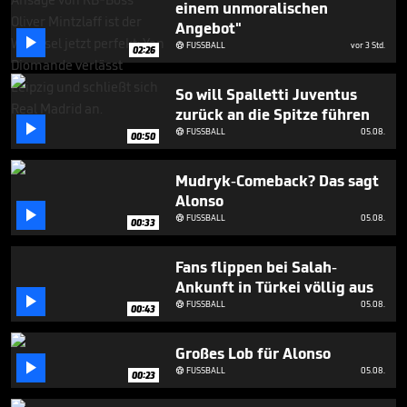
einem unmoralischen
45
seconds
Angebot"

FUSSBALL
vor 3 Std.

02:26
So will Spalletti Juventus
zurück an die Spitze führen

FUSSBALL
05.08.

00:50
Mudryk-Comeback? Das sagt
Alonso

FUSSBALL
05.08.

00:33
Fans flippen bei Salah-
Ankunft in Türkei völlig aus

FUSSBALL
05.08.

00:43
Großes Lob für Alonso

FUSSBALL
05.08.

00:23