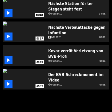
Nächste Station für ter
Stegen steht fest

FUSSBALL
04.08.

00:40
Nächste Verbalattacke gegen
Infantino

WM 2026
02.08.
01:37
Kovac verrät Verletzung von
BVB-Profi

FUSSBALL
01.08.

01:15
Der BVB-Schreckmoment im
Video

FUSSBALL
01.08.

05:11