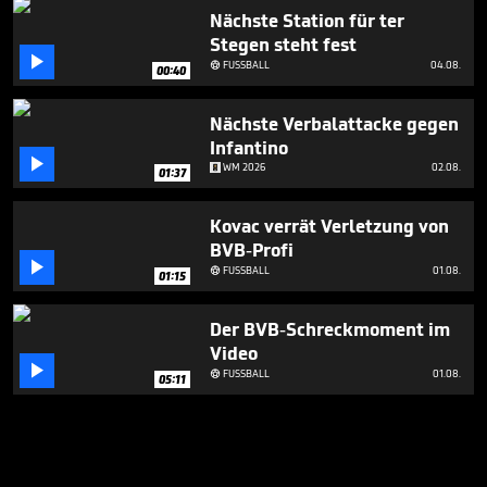
Nächste Station für ter
Stegen steht fest

FUSSBALL
04.08.

00:40
Nächste Verbalattacke gegen
Infantino

WM 2026
02.08.
01:37
Kovac verrät Verletzung von
BVB-Profi

FUSSBALL
01.08.

01:15
Der BVB-Schreckmoment im
Video

FUSSBALL
01.08.

05:11