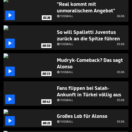
seconds
"Real kommt mit
unmoralischem Angebot"

FUSSBALL
06.08.

02:26
So will Spalletti Juventus
zurück an die Spitze führen

FUSSBALL
05.08.

00:50
Mudryk-Comeback? Das sagt
Alonso

FUSSBALL
05.08.

00:33
Fans flippen bei Salah-
Ankunft in Türkei völlig aus

FUSSBALL
05.08.

00:43
Großes Lob für Alonso

FUSSBALL
05.08.

00:23