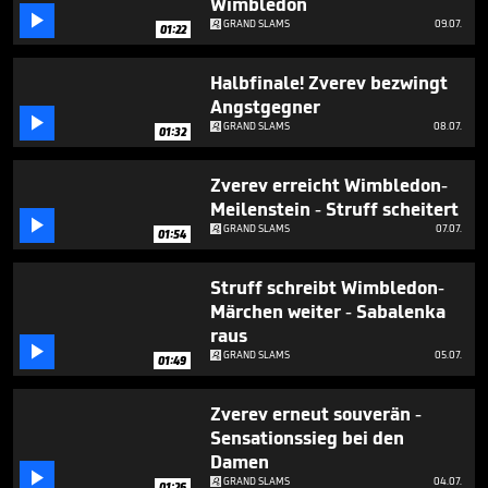
Wimbledon

GRAND SLAMS
09.07.
01:22
Halbfinale! Zverev bezwingt
Angstgegner

GRAND SLAMS
08.07.
01:32
Zverev erreicht Wimbledon-
Meilenstein - Struff scheitert

GRAND SLAMS
07.07.
01:54
Struff schreibt Wimbledon-
Märchen weiter - Sabalenka
raus

GRAND SLAMS
05.07.
01:49
Zverev erneut souverän -
Sensationssieg bei den
Damen

GRAND SLAMS
04.07.
01:26