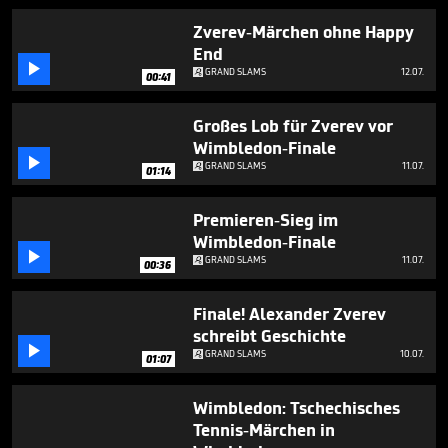
1
minute,
Zverev-Märchen ohne Happy
51
End
seconds

GRAND SLAMS
12.07.
00:41
Großes Lob für Zverev vor
Wimbledon-Finale

GRAND SLAMS
11.07.
01:14
Premieren-Sieg im
Wimbledon-Finale

GRAND SLAMS
11.07.
00:36
Finale! Alexander Zverev
schreibt Geschichte

GRAND SLAMS
10.07.
01:07
Wimbledon: Tschechisches
Tennis-Märchen in