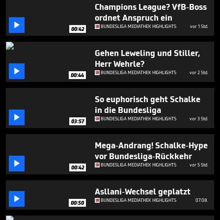
5
Champions League? VfB-Boss
minutes,
ordnet Anspruch ein
7

BUNDESLIGA MEDIATHEK HIGHLIGHTS
vor 1 Std.
seconds
00:42
Gehen Leweling und Stiller,
Herr Wehrle?

BUNDESLIGA MEDIATHEK HIGHLIGHTS
vor 2 Std.
00:44
So euphorisch geht Schalke
in die Bundesliga

BUNDESLIGA MEDIATHEK HIGHLIGHTS
vor 3 Std.
03:57
Mega-Andrang! Schalke-Hype
vor Bundesliga-Rückkehr

BUNDESLIGA MEDIATHEK HIGHLIGHTS
vor 5 Std.
00:42
Asllani-Wechsel geplatzt

BUNDESLIGA MEDIATHEK HIGHLIGHTS
07.08.
00:50