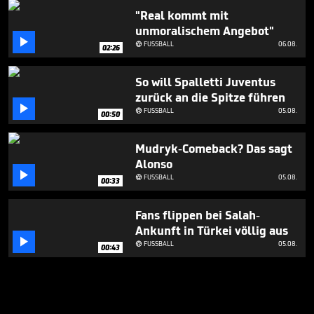
"Real kommt mit
unmoralischem Angebot"

FUSSBALL
06.08.

02:26
So will Spalletti Juventus
zurück an die Spitze führen

FUSSBALL
05.08.

00:50
Mudryk-Comeback? Das sagt
Alonso

FUSSBALL
05.08.

00:33
Fans flippen bei Salah-
Ankunft in Türkei völlig aus

FUSSBALL
05.08.

00:43