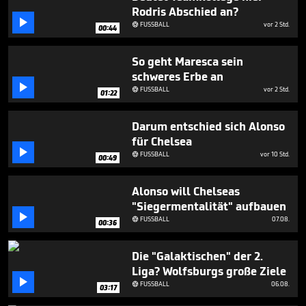
minutes,
Rodris Abschied an?
36

FUSSBALL
vor 2 Std.
seconds

00:44
So geht Maresca sein
schweres Erbe an

FUSSBALL
vor 2 Std.

01:22
Darum entschied sich Alonso
für Chelsea

FUSSBALL
vor 10 Std.

00:49
Alonso will Chelseas
"Siegermentalität" aufbauen

FUSSBALL
07.08.

00:36
Die "Galaktischen" der 2.
Liga? Wolfsburgs große Ziele

FUSSBALL
06.08.

03:17