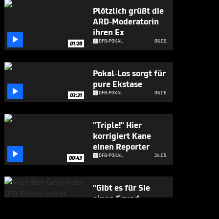
Plötzlich grüßt die
ARD-Moderatorin
ihren Ex

DFB-POKAL
06.06.
01:20
Pokal-Los sorgt für
pure Ekstase

DFB-POKAL
06.06.
03:21
"Triple!" Hier
korrigiert Kane
einen Reporter

DFB-POKAL
24.05.
00:43
"Gibt es für Sie
einen Grund,
Bayern zu

DFB-POKAL
24.05.