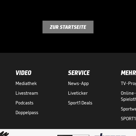
ZUR STARTSEITE
VIDEO
SERVICE
MEHR
Mediathek
News-App
TV-Pr
Livestream
Liveticker
Online
Spielo
Podcasts
Sport1 Deals
Sportw
Doppelpass
SPORT1