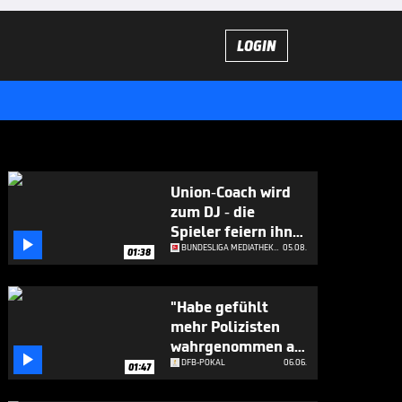
LOGIN
Union-Coach wird
zum DJ - die
Spieler feiern ihn

ab
BUNDESLIGA MEDIATHEK HIGHLIGHTS
05.08.
01:38
"Habe gefühlt
mehr Polizisten
wahrgenommen als

Zuschauer"
DFB-POKAL
06.06.
01:47