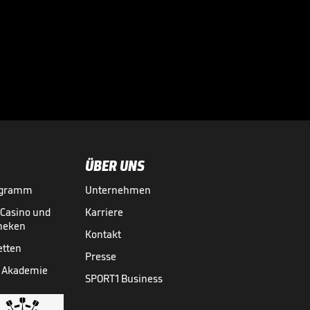
"Für mich klar der
weltbeste
Stürmer"

DFB-POKAL
23.05.
02:08
ÜBER UNS
ogramm
Unternehmen
-Casino und
Karriere
theken
Kontakt
etten
Presse
 Akademie
SPORT1 Business