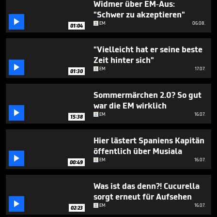
Widmer über EM-Aus:
"Schwer zu akzeptieren"

EM
06.08.
01:04
"Vielleicht hat er seine beste
Zeit hinter sich"

EM
17.07.
01:30
Sommermärchen 2.0? So gut
war die EM wirklich

EM
16.07.
15:38
Hier lästert Spaniens Kapitän
öffentlich über Musiala

EM
16.07.
00:49
Was ist das denn?! Cucurella
sorgt erneut für Aufsehen

EM
16.07.
02:23