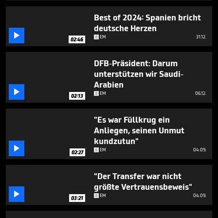
31
seconds
Best of 2024: Spanien bricht
deutsche Herzen

EM
31.12.
02:46
DFB-Präsident: Darum
unterstützen wir Saudi-
Arabien

EM
06.12.
02:13
"Es war Füllkrug ein
Anliegen, seinen Unmut
kundzutun"

EM
04.09.
02:27
"Der Transfer war nicht
größte Vertrauensbeweis"

EM
04.09.
03:21